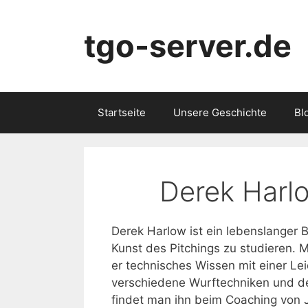
Skip
to
tgo-server.de
content
Startseite
Unsere Geschichte
Bl
Derek Harl
Derek Harlow ist ein lebenslanger 
Kunst des Pitchings zu studieren. 
er technisches Wissen mit einer Leid
verschiedene Wurftechniken und der
findet man ihn beim Coaching von