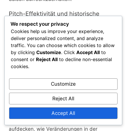
Pitch-Effektivität und historische
Leistungstrends
We respect your privacy
Cookies help us improve your experience,
Das Verständnis der Pitch-Effektivität und
deliver personalized content, and analyze
historischer Leistungstrends ist entscheidend
traffic. You can choose which cookies to allow
für die Analyse von Changeups. Die Effektivität
by clicking
Customize
. Click
Accept All
to
eines Pitches kann bewertet werden, indem
consent or
Reject All
to decline non-essential
untersucht wird, wie oft ein Changeup zu Outs
cookies.
führt im Vergleich zu anderen Pitches.
Historische Leistungstrends können Kontext
Customize
bieten und zeigen, wie sich der Changeup eines
Pitchers im Laufe der Zeit entwickelt hat und
Reject All
wie er im Vergleich zu den
Ligadurchschnittswerten abschneidet.
Accept All
Die Analyse historischer Daten kann Muster
aufdecken, wie Veränderungen in der