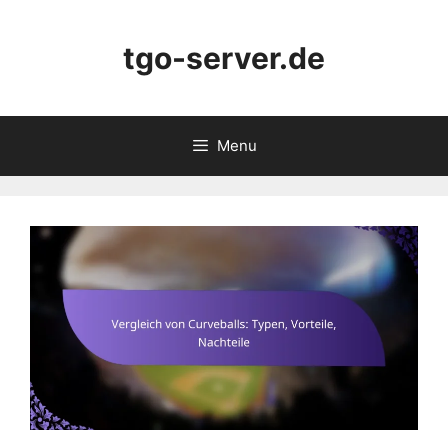
Skip
to
tgo-server.de
content
Menu