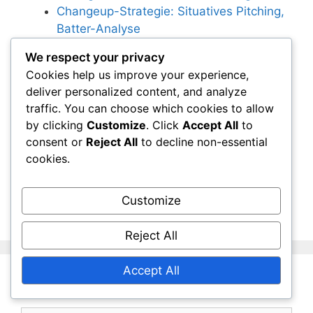
Changeup-Strategie: Situatives Pitching,
Batter-Analyse
Schwenkender Curveball: Winkel, Griff,
We respect your privacy
Einfluss auf den Schlagmann
Cookies help us improve your experience,
deliver personalized content, and analyze
traffic. You can choose which cookies to allow
Categories
by clicking
Kurvenbälle im Baseball
Customize
. Click
Accept All
to
consent or
Reject All
to decline non-essential
Curveball-Training: Übungen,
cookies.
Trainingsmethoden, Effektivität
Curveball-Variationen: Typen, Verwendung,
Customize
Effektivität
Reject All
Accept All
Leave a Comment