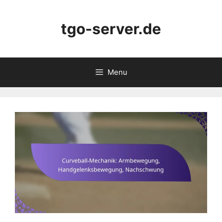
Skip
to
tgo-server.de
content
Menu