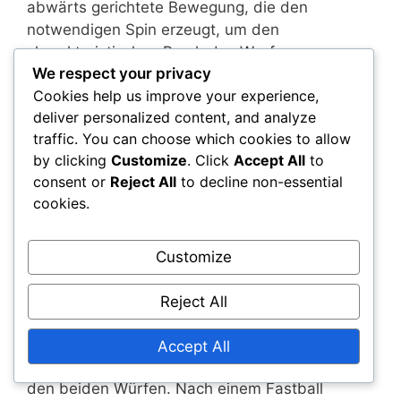
abwärts gerichtete Bewegung, die den
notwendigen Spin erzeugt, um den
charakteristischen Bruch des Wurfs zu
We respect your privacy
erzeugen.
Cookies help us improve your experience,
deliver personalized content, and analyze
Die Handgelenksaktion ist ein weiterer
traffic. You can choose which cookies to allow
entscheidender Unterschied. Bei einem Fastball
by clicking
Customize
. Click
Accept All
to
bleibt das Handgelenk fest und folgt in einer
consent or
Reject All
to decline non-essential
geraden Linie, was die Geschwindigkeit fördert.
cookies.
Beim Ausführen eines Curveballs muss das
Handgelenk jedoch beim Loslassen nach unten
schnappen, um den Spin zu ermöglichen, der
Customize
den Ball krümmen lässt. Diese
Handgelenksaktion ist entscheidend, um die
Reject All
gewünschte Bewegung zu erreichen.
Accept All
Das Follow-through variiert ebenfalls zwischen
den beiden Würfen. Nach einem Fastball