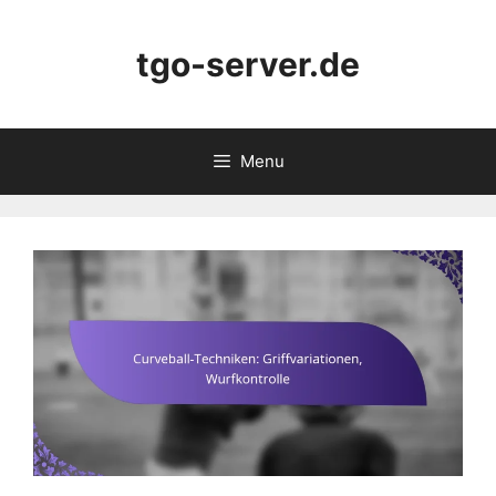
Skip
to
tgo-server.de
content
Menu