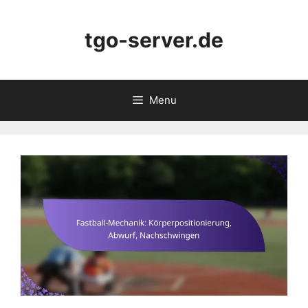
Skip
to
tgo-server.de
content
Menu