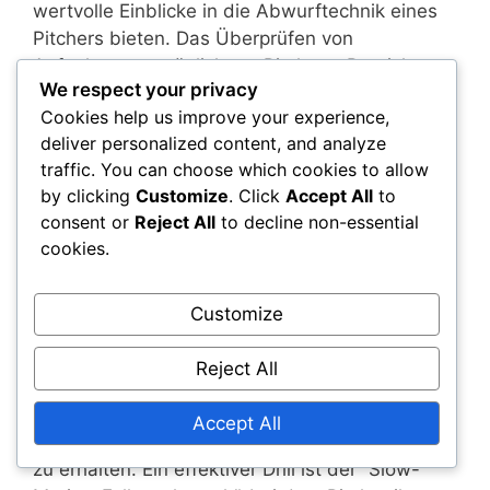
wertvolle Einblicke in die Abwurftechnik eines
Pitchers bieten. Das Überprüfen von
Aufnahmen ermöglicht es Pitchern, Bereiche zur
We respect your privacy
Verbesserung zu identifizieren und ihre
Cookies help us improve your experience,
Mechanik entsprechend anzupassen.
deliver personalized content, and analyze
Regelmäßiges Üben dieser Drills kann zu
traffic. You can choose which cookies to allow
erheblichen Leistungssteigerungen führen.
by clicking
Customize
. Click
Accept All
to
consent or
Reject All
to decline non-essential
Follow-through-Drills zur
cookies.
Verletzungsprävention
Ein ordnungsgemäßer Follow-through ist nicht
Customize
nur für die Effektivität des Wurfs, sondern auch
zur Verringerung des Verletzungsrisikos
Reject All
entscheidend. Drills, die einen sanften und
kontrollierten Follow-through betonen, können
Accept All
Pitchern helfen, ihre Gesundheit über die Zeit
zu erhalten. Ein effektiver Drill ist der “Slow-